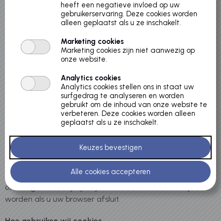
Onze cookies policy verduidelijkt wat cookies zijn, hoe we
heeft een negatieve invloed op uw
cookies gebruiken, hoe derde partijen waarmee we
gebruikerservaring. Deze cookies worden
alleen geplaatst als u ze inschakelt.
partnerships sluiten cookies kunnen gebruiken op de
Service, uw keuzes wat betreft cookies en meer
Marketing cookies
informatie over cookies.
Marketing cookies zijn niet aanwezig op
onze website.
Wat zijn cookies
Analytics cookies
Analytics cookies stellen ons in staat uw
Cookies zijn kleine tekstbestandjes die naar uw browser
surfgedrag te analyseren en worden
verstuurd worden door een website die u bezoekt. Een
gebruikt om de inhoud van onze website te
cookiebestand wordt opgeslagen in uw webbrowser en
verbeteren. Deze cookies worden alleen
geplaatst als u ze inschakelt.
laat de Service of een derde partij toe u te herkennen
om uw volgende bezoek makkelijker te maken en de
Service meer op u af te stemmen.
Cookies kunnen "permanent" of "tijdelijk" zijn. Permanente
cookies blijven op uw pc of mobiel toestel wanneer u
offline gaat, terwijl tijdelijke cookies meteen verwijderd
worden als u uw browser afsluit.
Hoe gebruiken wij cookies