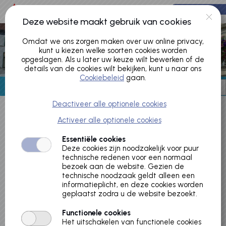
Naar hoofdinhoud
0 artikelen
Account
Deze website maakt gebruik van cookies
Omdat we ons zorgen maken over uw online privacy,
kunt u kiezen welke soorten cookies worden
opgeslagen. Als u later uw keuze wilt bewerken of de
details van de cookies wilt bekijken, kunt u naar ons
Cookiebeleid
gaan.
Deactiveer alle optionele cookies
Activeer alle optionele cookies
Bewerk cookie-toestemming
Essentiële cookies
Cookies policy
Deze cookies zijn noodzakelijk voor puur
technische redenen voor een normaal
bezoek aan de website. Gezien de
WebShop Stad Aalst ("ons", "wij", of "onze") maakt gebruik
technische noodzaak geldt alleen een
informatieplicht, en deze cookies worden
van cookies op de https://webshop.aalst.be (de "Service").
geplaatst zodra u de website bezoekt.
Wanneer u gebruik maakt van de Service, gaat u akkoord
met het gebruik van cookies.
Functionele cookies
Het uitschakelen van functionele cookies